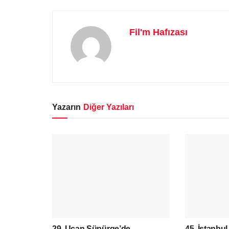
Fil'm Hafızası
Yazarın
Diğer Yazıları
29. Uçan Süpürge’de
45. İstanbul