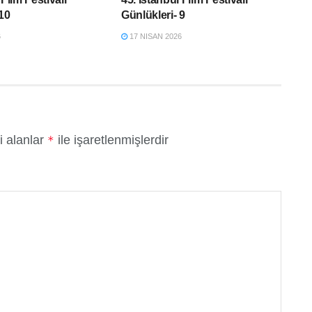
 10
Günlükleri- 9
6
17 NISAN 2026
i alanlar
ile işaretlenmişlerdir
*