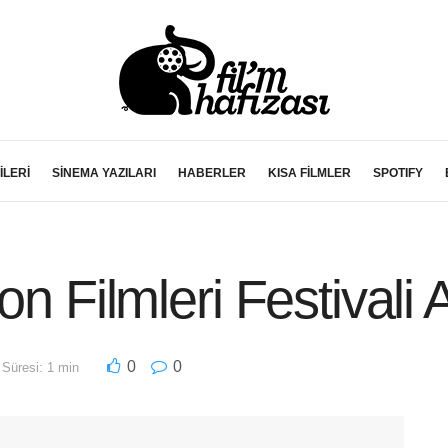
İLERİ
SİNEMA YAZILARI
HABERLER
KISA FİLMLER
SPOTIFY
on Filmleri Festivali
0
0
Süresi: 1 min