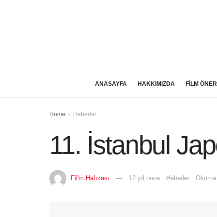
ANASAYFA
HAKKIMIZDA
FİLM ÖNER
Home
Haberler
11. İstanbul Jap
Fil'm Hafızası
12 yıl önce
Haberler
Okuma 