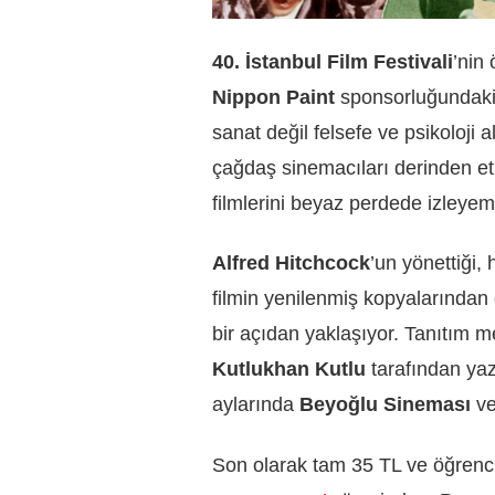
40. İstanbul Film Festivali
’nin
Nippon Paint
sponsorluğundak
sanat değil felsefe ve psikoloji
çağdaş sinemacıları derinden et
filmlerini beyaz perdede izleye
Alfred Hitchcock
’un yönettiği, 
filmin yenilenmiş kopyalarından 
bir açıdan yaklaşıyor. Tanıtım m
Kutlukhan Kutlu
tarafından ya
aylarında
Beyoğlu Sineması
v
Son olarak tam 35 TL ve öğrenc