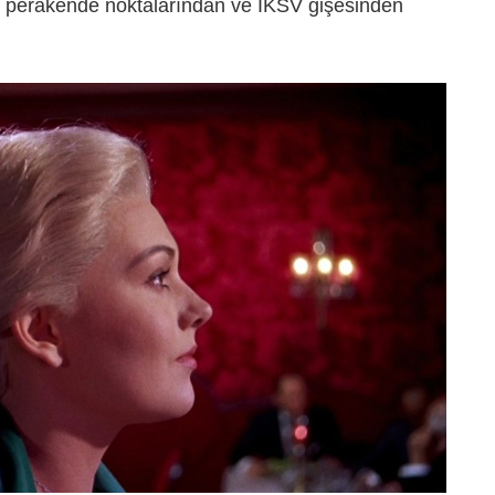
 perakende noktalarından ve İKSV gişesinden