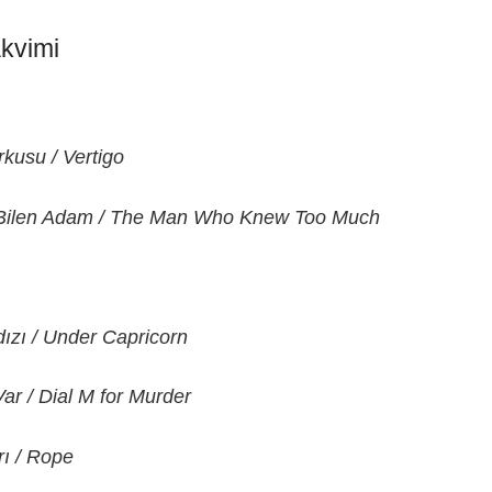
akvimi
kusu / Vertigo
Bilen Adam / The Man Who Knew Too Much
dızı / Under Capricorn
ar / Dial M for Murder
ı / Rope