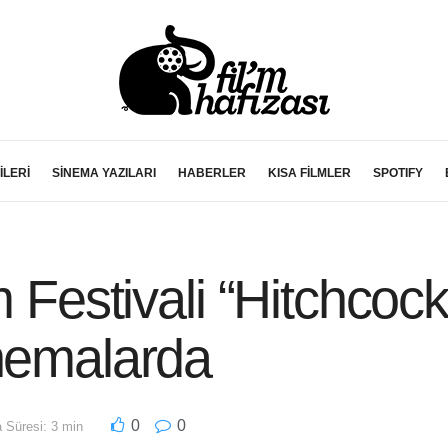
İLERİ
SİNEMA YAZILARI
HABERLER
KISA FİLMLER
SPOTIFY
m Festivali “Hitchcoc
inemalarda
0
0
Süresi: 3 min