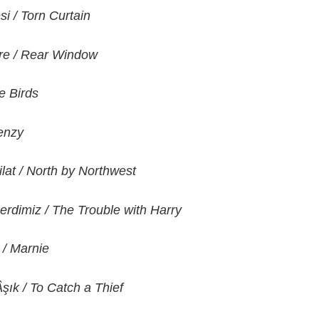
si / Torn Curtain
re / Rear Window
e Birds
renzy
ilat / North by Northwest
Derdimiz / The Trouble with Harry
 / Marnie
Âşık / To Catch a Thief