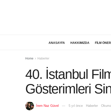
ANASAYFA
HAKKIMIZDA
FİLM ÖNER
Home
Haberler
40. İstanbul Fil
Gösterimleri S
İrem Naz Güvel
5 yıl önce
Haberler
Okuma 