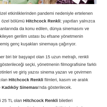
 özel etkinliklerinden pandemi nedeniyle ertelenen
i özel bölümü
Hitchcock Renkli
; yapıtları yalnızca
 alanlarında da konu edilen, dünya sinemasını ve
kileyen gerilim ustası bu efsane yönetmenin
memiş genç kuşakları sinemaya çağırıyor.
her biri bir başyapıt olan 15 uzun metrajlı, renkli
gösterileceği seçki, yönetmenin filmografisine farklı
etinleri ve giriş yazısı sinema yazarı ve çevirmen
zılan
Hitchcock Renkli
filmleri, kasım ve aralık
e
Kadıköy Sineması
’nda gösterilecek.
i 25 TL olan
Hitchcock Renkli
biletleri