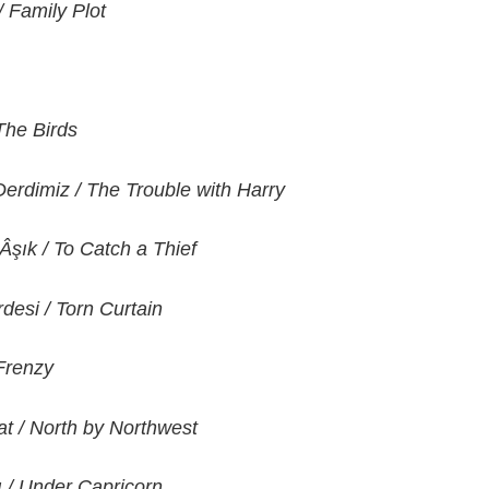
/ Family Plot
The Birds
 Derdimiz / The Trouble with Harry
Âşık / To Catch a Thief
desi / Torn Curtain
 Frenzy
lat / North by Northwest
ı / Under Capricorn