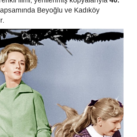
renkli filmi, yenilenmiş kopyalarıyla
40.
apsamında Beyoğlu ve Kadıköy
r.