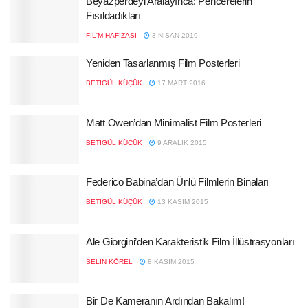
Beyazperdeyi Aralayınca: Pencerelerin
Fısıldadıkları
FIL'M HAFIZASI
3 NISAN 2019
Yeniden Tasarlanmış Film Posterleri
BETIGÜL KÜÇÜK
17 MART 2016
Matt Owen’dan Minimalist Film Posterleri
BETIGÜL KÜÇÜK
9 ARALIK 2015
Federico Babina’dan Ünlü Filmlerin Binaları
BETIGÜL KÜÇÜK
13 KASIM 2015
Ale Giorgini’den Karakteristik Film İllüstrasyonları
SELIN KÖREL
8 KASIM 2015
Bir De Kameranın Ardından Bakalım!