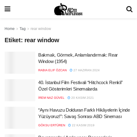
Home
Tag
rear window
Etiket:
rear window
Bakmak, Görmek, Anlamlandırmak: Rear
Window (1954)
RABIA ELIF ÖZCAN
27 HAZIRAN 2024
40. İstanbul Film Festivali “Hitchcock Renkli”
Özel Gösterimleri Sinemalarda
İREM NAZ GÜVEL
20 KASIM 2021
“Aynı Havuzu Dolduran Farklı Hikâyelerin İçinde
Yüzüyoruz!”: Savaş Sonrası ABD Sineması
GÖKSU ERTÜREN
22 KASIM 2019