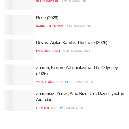
SELIN TANYERI
29 TEMMUZ 2026
Rose (2026)
RABIA ELIF ÖZCAN
27 TEMMUZ 2026
Duvara Açılan Kapılar: The Invite (2026)
İPEK ÖMERCIKLI
26 TEMMUZ 2026
Zaman, Kibir ve Yabancılaşma: The Odyssey
(2026)
YAŞAR GÜLVEREN
23 TEMMUZ 2026
Zamansız, Yersiz, Ama Bize Dair: David Lynch’in
Ardından
FIL'M HAFIZASI
2 NISAN 2025