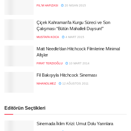
FIL'M HAFIZASI
20 NISAN 2015
Çiçek Kahraman’la Kurgu Süreci ve Son
Çalışması “Bütün Mahalleli Duysun!”
MUSTAFA KOCA
4 MART 2015
Matt Needle’dan Hitchcock Filmlerine Minimal
Afişler
FIRAT TERZIOĞLU
10 MART 2014
Fil Bakışıyla Hitchcock Sineması
NIHANOLMEZ
12 AĞUSTOS 2011
Editörün Seçtikleri
Sinemada İklim Krizi: Umut Dolu Yarınlara