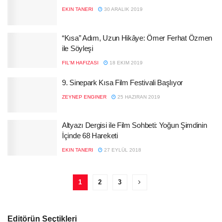
EKIN TANERI
30 ARALIK 2019
“Kısa” Adım, Uzun Hikâye: Ömer Ferhat Özmen
ile Söyleşi
FIL'M HAFIZASI
18 EKIM 2019
9. Sinepark Kısa Film Festivali Başlıyor
ZEYNEP ENGINER
25 HAZIRAN 2019
Altyazı Dergisi ile Film Sohbeti: Yoğun Şimdinin
İçinde 68 Hareketi
EKIN TANERI
27 EYLÜL 2018
1
2
3
Editörün Seçtikleri