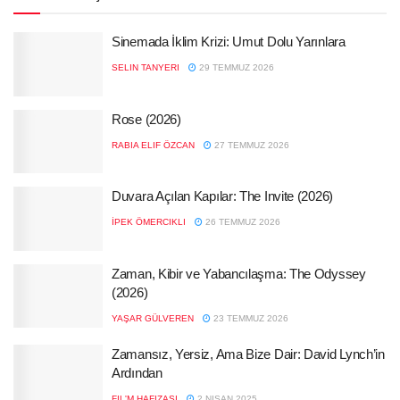
Sinemada İklim Krizi: Umut Dolu Yarınlara
SELIN TANYERI
29 TEMMUZ 2026
Rose (2026)
RABIA ELIF ÖZCAN
27 TEMMUZ 2026
Duvara Açılan Kapılar: The Invite (2026)
İPEK ÖMERCIKLI
26 TEMMUZ 2026
Zaman, Kibir ve Yabancılaşma: The Odyssey
(2026)
YAŞAR GÜLVEREN
23 TEMMUZ 2026
Zamansız, Yersiz, Ama Bize Dair: David Lynch’in
Ardından
FIL'M HAFIZASI
2 NISAN 2025