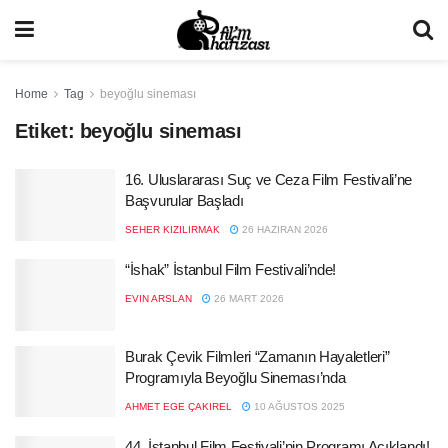
Home
Tag
beyoğlu sineması
Etiket:
beyoğlu sineması
16. Uluslararası Suç ve Ceza Film Festivali’ne
Başvurular Başladı
SEHER KIZILIRMAK
26 HAZIRAN 2026
“İshak” İstanbul Film Festivali’nde!
EVIN ARSLAN
26 MART 2026
Burak Çevik Filmleri “Zamanın Hayaletleri”
Programıyla Beyoğlu Sineması’nda
AHMET EGE ÇAKIREL
10 AĞUSTOS 2025
44. İstanbul Film Festivali’nin Programı Açıklandı!