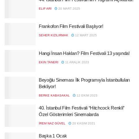
ELIF ARI
20 MART 2025
Frankofon Film Festivali Başlıyor!
SEHER KIZILIRMAK
12 MART 2025
Hangi İnsan Hakları? Film Festivali 13 yaşında!
EKIN TANERI
11 ARALIK 2023
Beyoğlu Sineması İlk Programıyla İstanbulluları
Bekliyor!
BERKE KABASAKAL
12 EKIM 2023
40. İstanbul Film Festivali “Hitchcock Renkli”
Özel Gösterimleri Sinemalarda
İREM NAZ GÜVEL
20 KASIM 2021
Başka 1 Ocak