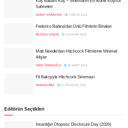
Koş Babam Koş – Sinemanın En İkonik Koşma
Sahneleri
GÜRAY KARAAYAK
5 MAYIS 2016
Federico Babina’dan Ünlü Filmlerin Binaları
BETIGÜL KÜÇÜK
13 KASIM 2015
Matt Needle’dan Hitchcock Filmlerine Minimal
Afişler
FIRAT TERZIOĞLU
10 MART 2014
Fil Bakışıyla Hitchcock Sineması
NIHANOLMEZ
12 AĞUSTOS 2011
Editörün Seçtikleri
İnsanlığın Otopsisi: Disclosure Day (2026)