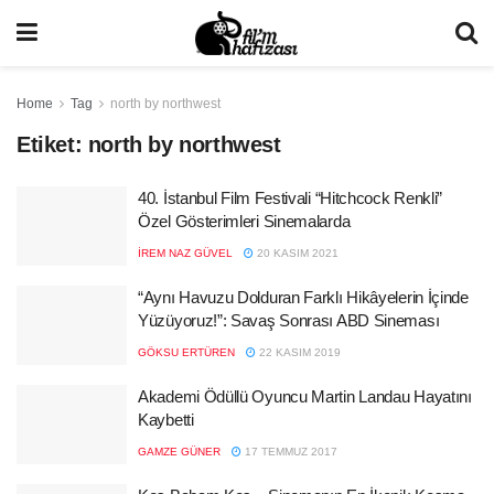
Home
Tag
north by northwest
Etiket:
north by northwest
40. İstanbul Film Festivali “Hitchcock Renkli”
Özel Gösterimleri Sinemalarda
İREM NAZ GÜVEL
20 KASIM 2021
“Aynı Havuzu Dolduran Farklı Hikâyelerin İçinde
Yüzüyoruz!”: Savaş Sonrası ABD Sineması
GÖKSU ERTÜREN
22 KASIM 2019
Akademi Ödüllü Oyuncu Martin Landau Hayatını
Kaybetti
GAMZE GÜNER
17 TEMMUZ 2017