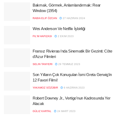
Bakmak, Görmek, Anlamlandırmak: Rear
Window (1954)
RABIA ELIF ÖZCAN
27 HAZIRAN 2024
Wes Anderson Ve Netflix İşbirliği
FIL'M HAFIZASI
2 EKIM 2023
Fransız Rivierası’nda Sinematik Bir Gezinti: Côte
d’Azur Filmleri
SELIN TANYERI
29 TEMMUZ 2023
Son Yılların Çok Konuşulan İsmi Greta Gerwig’in
12 Favori Filmi!
YAKAMOZ SÖZÜBIR
6 HAZIRAN 2023
Robert Downey Jr., Vertigo’nun Kadrosunda Yer
Alacak
GÜLIZ KARTAL
24 MART 2023