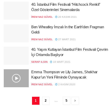
40. İstanbul Film Festivali “Hitchcock Renkli”
Özel Gösterimleri Sinemalarda
İREM NAZ GÜVEL
20 KASIM 2021
Ben Wheatley İmzalı In the Earth’den Fragman
Geldi
İREM NAZ GÜVEL
27 MART 2021
40. Yaşını Kutlayan İstanbul Film Festivali Çevrim
İçi Ortamda Başlıyor
SERAP ILGIN
18 MART 2021
Emma Thompson ve Lily James, Shekhar
Kapur’un Yeni Filminde Oynayacak
İREM NAZ GÜVEL
2 KASIM 2020
1
2
…
5