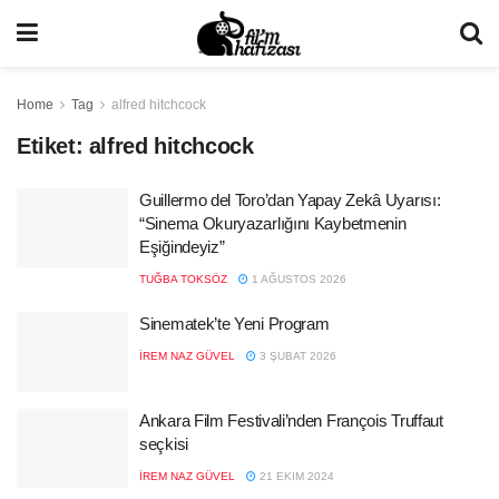
Home
Tag
alfred hitchcock
Etiket:
alfred hitchcock
Guillermo del Toro’dan Yapay Zekâ Uyarısı:
“Sinema Okuryazarlığını Kaybetmenin
Eşiğindeyiz”
TUĞBA TOKSÖZ
1 AĞUSTOS 2026
Sinematek’te Yeni Program
İREM NAZ GÜVEL
3 ŞUBAT 2026
Ankara Film Festivali’nden François Truffaut
seçkisi
İREM NAZ GÜVEL
21 EKIM 2024