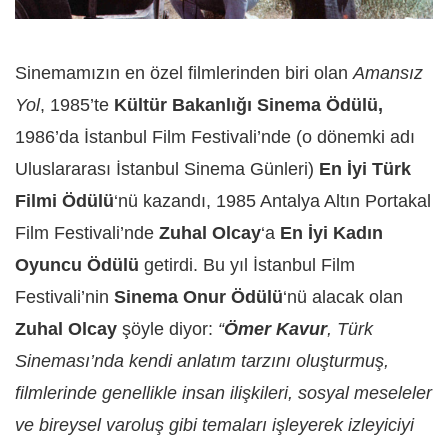
Sinemamızın en özel filmlerinden biri olan
Amansız
Yol
, 1985’te
Kültür Bakanlığı Sinema Ödülü,
1986’da İstanbul Film Festivali’nde (o dönemki adı
Uluslararası İstanbul Sinema Günleri)
En İyi Türk
Filmi Ödülü
‘nü kazandı, 1985 Antalya Altın Portakal
Film Festivali’nde
Zuhal Olcay
‘a
En İyi Kadın
Oyuncu Ödülü
getirdi. Bu yıl İstanbul Film
Festivali’nin
Sinema Onur Ödülü
‘nü alacak olan
Zuhal Olcay
şöyle diyor:
“
Ömer Kavur
, Türk
Sineması’nda kendi anlatım tarzını oluşturmuş,
filmlerinde genellikle insan ilişkileri, sosyal meseleler
ve bireysel varoluş gibi temaları işleyerek izleyiciyi