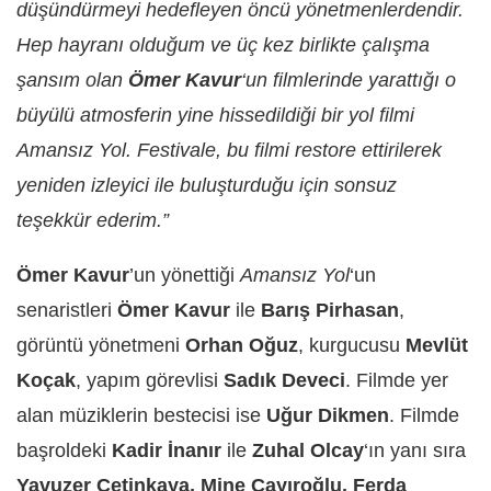
düşündürmeyi hedefleyen öncü yönetmenlerdendir.
Hep hayranı olduğum ve üç kez birlikte çalışma
şansım olan
Ömer Kavur
‘un filmlerinde yarattığı o
büyülü atmosferin yine hissedildiği bir yol filmi
Amansız Yol. Festivale, bu filmi restore ettirilerek
yeniden izleyici ile buluşturduğu için sonsuz
teşekkür ederim.”
Ömer Kavur
’un yönettiği
Amansız Yol
‘un
senaristleri
Ömer Kavur
ile
Barış Pirhasan
,
görüntü yönetmeni
Orhan Oğuz
, kurgucusu
Mevlüt
Koçak
, yapım görevlisi
Sadık Deveci
. Filmde yer
alan müziklerin bestecisi ise
Uğur Dikmen
. Filmde
başroldeki
Kadir İnanır
ile
Zuhal Olcay
‘ın yanı sıra
Yavuzer Çetinkaya, Mine Çayıroğlu, Ferda