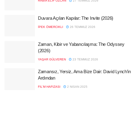
RABIA ELIF ÖZCAN
27 TEMMUZ 2026
Duvara Açılan Kapılar: The Invite (2026)
İPEK ÖMERCIKLI
26 TEMMUZ 2026
Zaman, Kibir ve Yabancılaşma: The Odyssey
(2026)
YAŞAR GÜLVEREN
23 TEMMUZ 2026
Zamansız, Yersiz, Ama Bize Dair: David Lynch’in
Ardından
FIL'M HAFIZASI
2 NISAN 2025