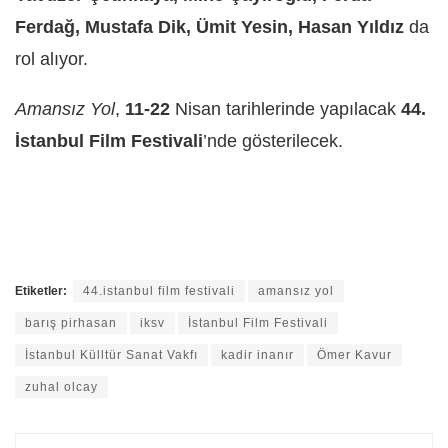
Ferdağ, Mustafa Dik, Ümit Yesin, Hasan Yıldız
da
rol alıyor.
Amansız Yol
,
11-22
Nisan tarihlerinde yapılacak
44.
İstanbul Film Festivali
’nde gösterilecek.
Etiketler:
44.istanbul film festivali
amansız yol
barış pirhasan
iksv
İstanbul Film Festivali
İstanbul Külltür Sanat Vakfı
kadir inanır
Ömer Kavur
zuhal olcay