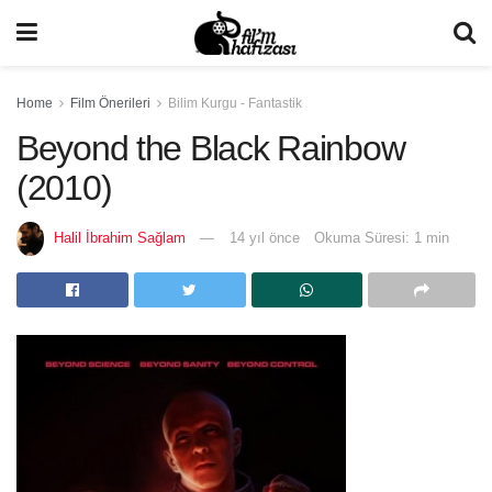
Home
Film Önerileri
Bilim Kurgu - Fantastik
Beyond the Black Rainbow
(2010)
Halil İbrahim Sağlam
14 yıl önce
Okuma Süresi: 1 min