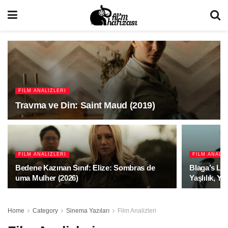
FILM ANALIZLERI
Travma ve Din: Saint Maud (2019)
FILM ANALIZLERI
FILM ANALIZ
Bedene Kazınan Sınıf: Elize: Sombras de
Blaga’s Le
uma Mulher (2026)
Yaşlılık, Y
Home
Category
Sinema Yazıları
Film Analizleri