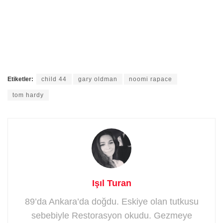
Etiketler:
child 44
gary oldman
noomi rapace
tom hardy
Işıl Turan
89’da Ankara’da doğdu. Eskiye olan tutkusu
sebebiyle Restorasyon okudu. Gezmeye