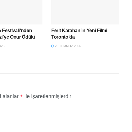
m Festivali’nden
Ferit Karahan’ın Yeni Filmi
zi’ye Onur Ödülü
Toronto’da
026
23 TEMMUZ 2026
i alanlar
ile işaretlenmişlerdir
*