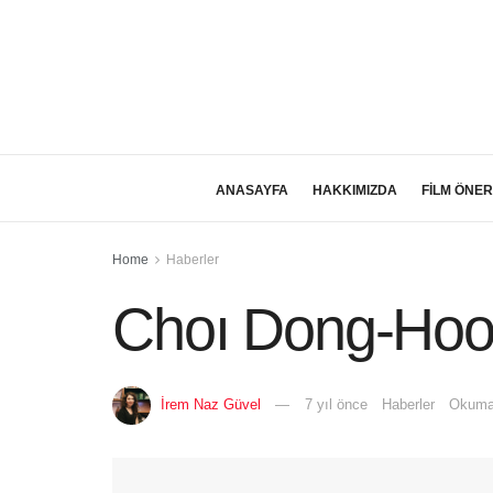
ANASAYFA
HAKKIMIZDA
FİLM ÖNER
Home
Haberler
Choı Dong-Hoon
İrem Naz Güvel
7 yıl önce
Haberler
Okuma 