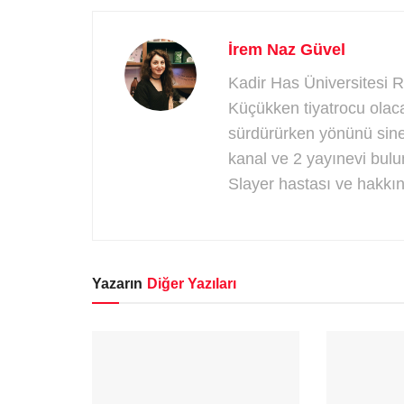
İrem Naz Güvel
Kadir Has Üniversitesi
Küçükken tiyatrocu olaca
sürdürürken yönünü sine
kanal ve 2 yayınevi bulu
Slayer hastası ve hakkı
Yazarın
Diğer Yazıları