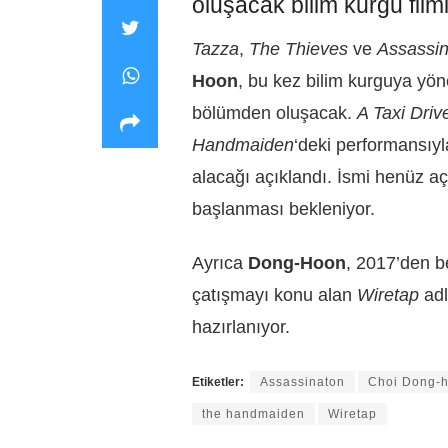
oluşacak bilim kurgu filmi
Tazza
,
The Thieves
ve
Assassi
Hoon
, bu kez bilim kurguya yöne
bölümden oluşacak.
A Taxi Driv
Handmaiden
‘deki performansıy
alacağı açıklandı. İsmi henüz aç
başlanması bekleniyor.
Ayrıca
Dong-Hoon
, 2017’den be
çatışmayı konu alan
Wiretap
adl
hazırlanıyor.
Etiketler:
Assassinaton
Choi Dong-
the handmaiden
Wiretap