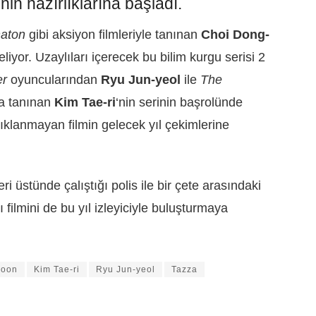
nin hazırlıklarına başladı.
naton
gibi aksiyon filmleriyle tanınan
Choi Dong-
liyor. Uzaylıları içerecek bu bilim kurgu serisi 2
er
oyuncularından
Ryu Jun-yeol
ile
The
la tanınan
Kim Tae-ri
‘nin serinin başrolünde
ıklanmayan filmin gelecek yıl çekimlerine
ri üstünde çalıştığı polis ile bir çete arasındaki
ı filmini de bu yıl izleyiciyle buluşturmaya
hoon
Kim Tae-ri
Ryu Jun-yeol
Tazza