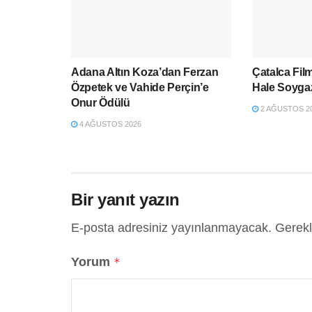
Adana Altın Koza’dan Ferzan
Çatalca Fil
Özpetek ve Vahide Perçin’e
Hale Soyga
Onur Ödülü
2 AĞUSTOS 2
4 AĞUSTOS 2026
Bir yanıt yazın
E-posta adresiniz yayınlanmayacak.
Gerekl
Yorum
*