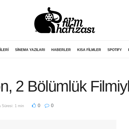
İLERİ
SİNEMA YAZILARI
HABERLER
KISA FİLMLER
SPOTIFY
, 2 Bölümlük Filmiy
0
0
Süresi: 1 min