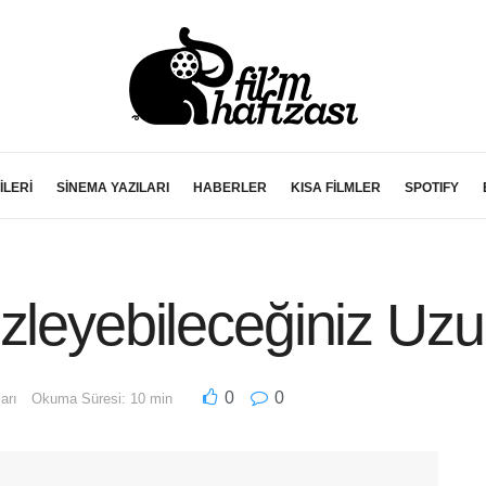
İLERİ
SİNEMA YAZILARI
HABERLER
KISA FİLMLER
SPOTIFY
zleyebileceğiniz Uzu
0
0
arı
Okuma Süresi: 10 min