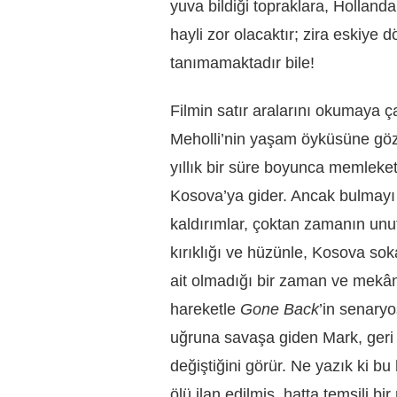
yuva bildiği topraklara, Holland
hayli zor olacaktır; zira eskiye
tanımamaktadır bile!
Filmin satır aralarını okumaya
Meholli’nin yaşam öyküsüne göz 
yıllık bir süre boyunca memleke
Kosova’ya gider. Ancak bulmayı 
kaldırımlar, çoktan zamanın unut
kırıklığı ve hüzünle, Kosova sok
ait olmadığı bir zaman ve mekâ
hareketle
Gone Back
’in senaryo
uğruna savaşa giden Mark, geri
değiştiğini görür. Ne yazık ki bu
ölü ilan edilmiş, hatta temsili b