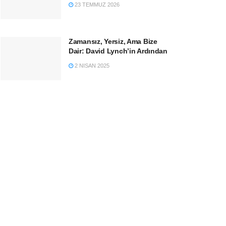
23 TEMMUZ 2026
Zamansız, Yersiz, Ama Bize
Dair: David Lynch’in Ardından
2 NISAN 2025