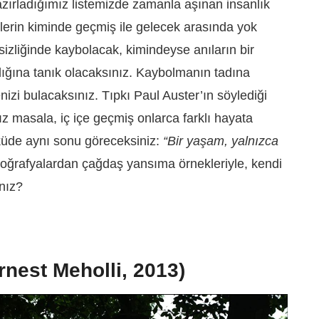
zırladığımız listemizde zamanla aşınan insanlık
ülerin kiminde geçmiş ile gelecek arasında yok
sizliğinde kaybolacak, kimindeyse anıların bir
ığına tanık olacaksınız. Kaybolmanın tadına
nizi bulacaksınız. Tıpkı Paul Auster’ın söylediği
ız masala, iç içe geçmiş onlarca farklı hayata
üde aynı sonu göreceksiniz:
“Bir yaşam, yalnızca
coğrafyalardan çağdaş yansıma örnekleriyle, kendi
nız?
nest Meholli, 2013)