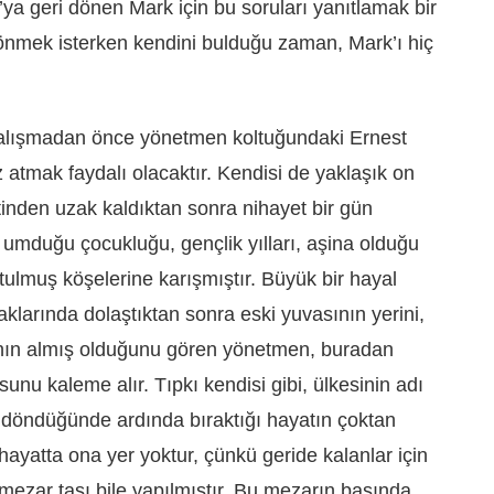
a’ya geri dönen Mark için bu soruları yanıtlamak bir
 dönmek isterken kendini bulduğu zaman, Mark’ı hiç
 çalışmadan önce yönetmen koltuğundaki Ernest
atmak faydalı olacaktır. Kendisi de yaklaşık on
tinden uzak kaldıktan sonra nihayet bir gün
umduğu çocukluğu, gençlik yılları, aşina olduğu
ulmuş köşelerine karışmıştır. Büyük bir hayal
aklarında dolaştıktan sonra eski yuvasının yerini,
nın almış olduğunu gören yönetmen, buradan
sunu kaleme alır. Tıpkı kendisi gibi, ülkesinin adı
 döndüğünde ardında bıraktığı hayatın çoktan
 hayatta ona yer yoktur, çünkü geride kalanlar için
ir mezar taşı bile yapılmıştır. Bu mezarın başında