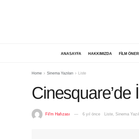
ANASAYFA
HAKKIMIZDA
FİLM ÖNER
Home
Sinema Yazıları
Liste
Cinesquare’de İ
Fil'm Hafızası
6 yıl önce
Liste
,
Sinema Yazıl