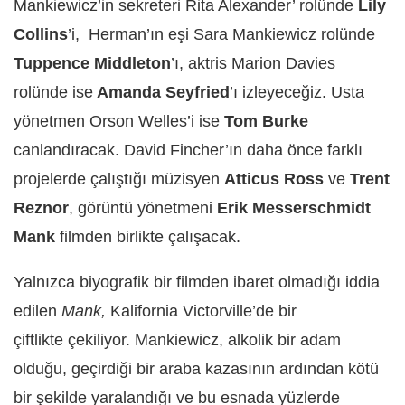
Mankiewicz’in sekreteri Rita Alexander’ rolünde
Lily
Collins
’i, Herman’ın eşi Sara Mankiewicz rolünde
Tuppence Middleton
’ı, aktris Marion Davies
rolünde ise
Amanda Seyfried
’ı izleyeceğiz. Usta
yönetmen Orson Welles’i ise
Tom Burke
canlandıracak. David Fincher’ın daha önce farklı
projelerde çalıştığı müzisyen
Atticus Ross
ve
Trent
Reznor
, görüntü yönetmeni
Erik Messerschmidt
Mank
filmden birlikte çalışacak.
Yalnızca biyografik bir filmden ibaret olmadığı iddia
edilen
Mank,
Kalifornia Victorville’de bir
çiftlikte çekiliyor. Mankiewicz, alkolik bir adam
olduğu, geçirdiği bir araba kazasının ardından kötü
bir şekilde yaralandığı ve bu esnada yüzlerde