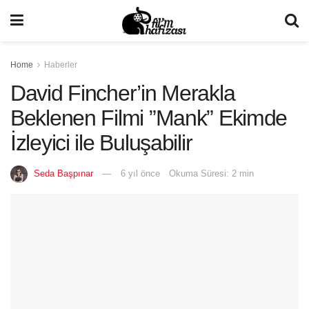
Home
Haberler
David Fincher’in Merakla
Beklenen Filmi ”Mank” Ekimde
İzleyici ile Buluşabilir
Seda Başpınar
6 yıl önce
Okuma Süresi: 2 min