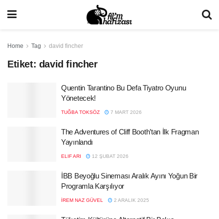
Home
Tag
david fincher
Etiket:
david fincher
Quentin Tarantino Bu Defa Tiyatro Oyunu
Yönetecek!
TUĞBA TOKSÖZ
7 MART 2026
The Adventures of Cliff Booth’tan İlk Fragman
Yayınlandı
ELIF ARI
12 ŞUBAT 2026
İBB Beyoğlu Sineması Aralık Ayını Yoğun Bir
Programla Karşılıyor
İREM NAZ GÜVEL
2 ARALIK 2025