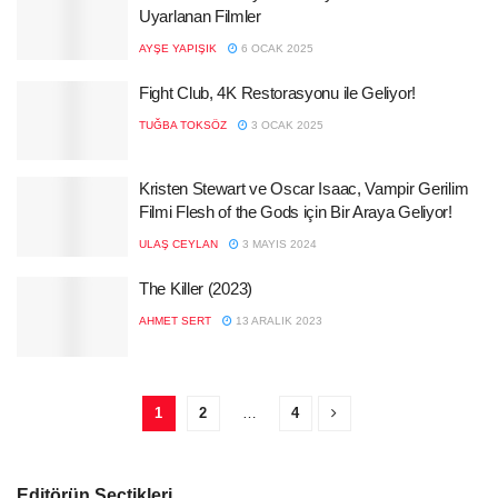
Uyarlanan Filmler
AYŞE YAPIŞIK
6 OCAK 2025
Fight Club, 4K Restorasyonu ile Geliyor!
TUĞBA TOKSÖZ
3 OCAK 2025
Kristen Stewart ve Oscar Isaac, Vampir Gerilim
Filmi Flesh of the Gods için Bir Araya Geliyor!
ULAŞ CEYLAN
3 MAYIS 2024
The Killer (2023)
AHMET SERT
13 ARALIK 2023
1
2
…
4
Editörün Seçtikleri