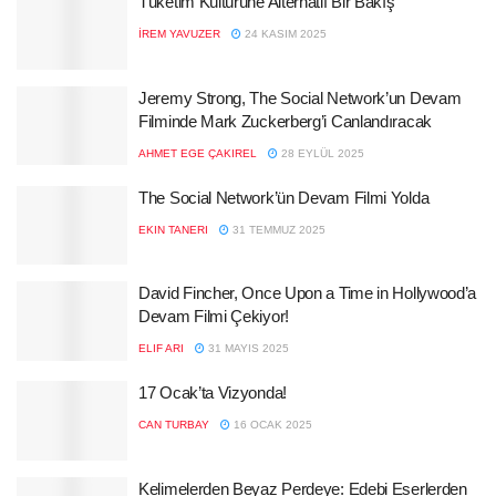
Tüketim Kültürüne Alternatif Bir Bakış
İREM YAVUZER
24 KASIM 2025
Jeremy Strong, The Social Network’un Devam
Filminde Mark Zuckerberg’i Canlandıracak
AHMET EGE ÇAKIREL
28 EYLÜL 2025
The Social Network’ün Devam Filmi Yolda
EKIN TANERI
31 TEMMUZ 2025
David Fincher, Once Upon a Time in Hollywood’a
Devam Filmi Çekiyor!
ELIF ARI
31 MAYIS 2025
17 Ocak’ta Vizyonda!
CAN TURBAY
16 OCAK 2025
Kelimelerden Beyaz Perdeye: Edebi Eserlerden