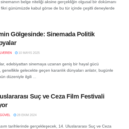
 sinemanın belge niteliği aksine gerçekliğin olgusal bir dokümanı
 fikri günümüzde kabul görse de bu tür içinde çeşitli deneylerde
min Gölgesinde: Sinemada Politik
pyalar
LVEREN
10 MAYIS 2025
lar, edebiyattan sinemaya uzanan geniş bir hayal gücü
, genellikle gelecekte geçen karanlık dünyaları anlatır, bugünle
n düzeniyle ilgili ...
luslararası Suç ve Ceza Film Festivali
yor
 GÜVEL
28 EKIM 2024
sım tarihlerinde gerçekleşecek, 14. Uluslararası Suç ve Ceza