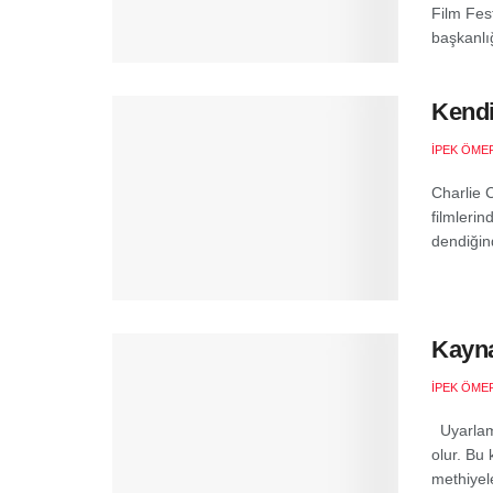
Film Fest
başkanlığ
Kendi
İPEK ÖMER
Charlie 
filmleri
dendiğind
Kayna
İPEK ÖMER
Uyarlama
olur. Bu
methiyele