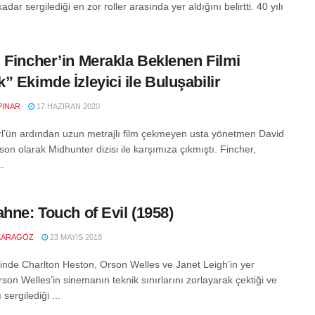
dar sergilediği en zor roller arasında yer aldığını belirtti. 40 yılı
 Fincher’in Merakla Beklenen Filmi
” Ekimde İzleyici ile Buluşabilir
PINAR
17 HAZIRAN 2020
l’ün ardından uzun metrajlı film çekmeyen usta yönetmen David
son olarak Midhunter dizisi ile karşımıza çıkmıştı. Fincher,
..
ahne: Touch of Evil (1958)
KARAGÖZ
23 MAYIS 2018
rinde Charlton Heston, Orson Welles ve Janet Leigh’in yer
rson Welles’in sinemanın teknik sınırlarını zorlayarak çektiği ve
 sergilediği ...