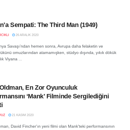
n’a Sempati: The Third Man (1949)
CIKLI
26 ARALIK 2020
ünya Savaşı’ndan hemen sonra, Avrupa daha felaketin ve
yükünü omuzlarından atamamışken, stüdyo dışında, yıkık dökük
ık Viyana ...
Oldman, En Zor Oyunculuk
rmansını ‘Mank’ Filminde Sergilediğini
ti
VUZ
21 KASIM 2020
man, David Fincher'ın yeni filmi olan Mank'teki performansının