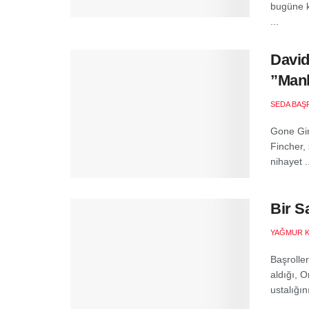
bugüne ka
...
David
”Mank
SEDA BAŞ
Gone Gir
Fincher, 
nihayet .
Bir S
YAĞMUR 
Başrolle
aldığı, O
ustalığını