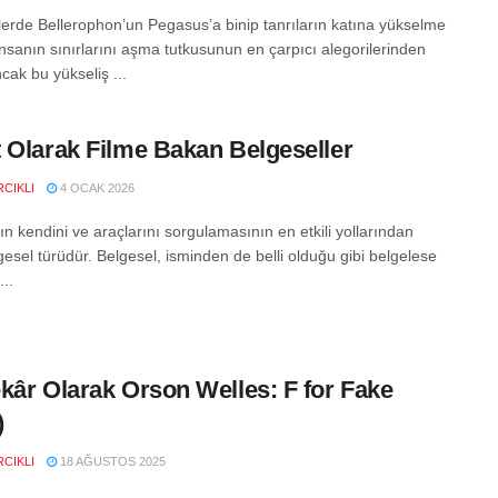
tlerde Bellerophon’un Pegasus’a binip tanrıların katına yükselme
insanın sınırlarını aşma tutkusunun en çarpıcı alegorilerinden
Ancak bu yükseliş ...
 Olarak Filme Bakan Belgeseller
CIKLI
4 OCAK 2026
n kendini ve araçlarını sorgulamasının en etkili yollarından
lgesel türüdür. Belgesel, isminden de belli olduğu gibi belgelese
..
kâr Olarak Orson Welles: F for Fake
)
CIKLI
18 AĞUSTOS 2025