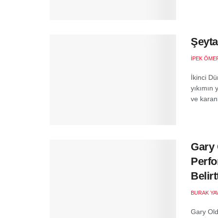
Şeyta
İPEK ÖMER
İkinci D
yıkımın 
ve karanl
Gary 
Perfo
Belirt
BURAK YA
Gary Old