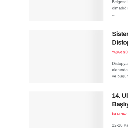
Belgesel
olmadığı
...
Siste
Disto
YAŞAR GÜ
Distopya
alanında
ve bugünü
14. U
Başlı
İREM NAZ
22-28 Ka