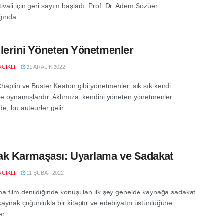
ivali için geri sayım başladı. Prof. Dr. Adem Sözüer
ında ...
lerini Yöneten Yönetmenler
CIKLI
21 ARALIK 2022
Chaplin ve Buster Keaton gibi yönetmenler, sık sık kendi
nde oynamışlardır. Aklımıza, kendini yöneten yönetmenler
e, bu auteurler gelir. ...
k Karmaşası: Uyarlama ve Sadakat
CIKLI
11 ŞUBAT 2022
 film denildiğinde konuşulan ilk şey genelde kaynağa sadakat
 kaynak çoğunlukla bir kitaptır ve edebiyatın üstünlüğüne
r ...