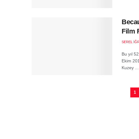
Becau
Film F
SEREL İĞ
Bu yıl 52
Ekim 201
Kuzey ...
1