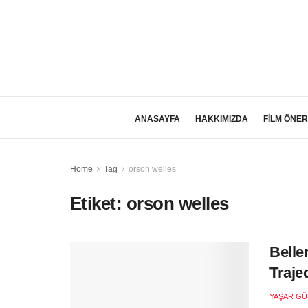
ANASAYFA
HAKKIMIZDA
FİLM ÖNER
Home
Tag
orson welles
Etiket:
orson welles
Belle
Trajed
YAŞAR GÜ