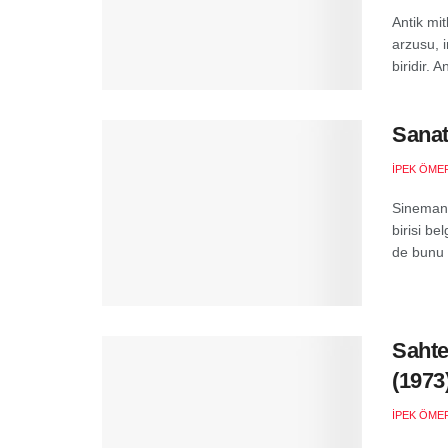
Antik mi
arzusu, 
biridir. 
Sanat
İPEK ÖMER
Sinemanı
birisi be
de bunu .
Sahte
(1973
İPEK ÖMER