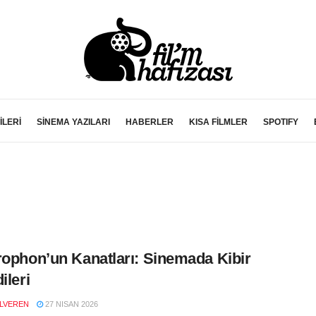
İLERİ
SİNEMA YAZILARI
HABERLER
KISA FİLMLER
SPOTIFY
rophon’un Kanatları: Sinemada Kibir
ileri
LVEREN
27 NISAN 2026