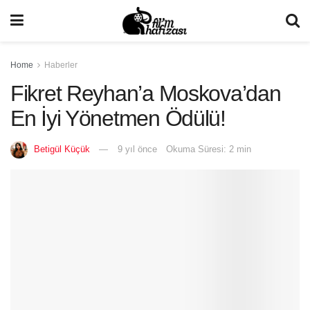
Home
Haberler
Fikret Reyhan’a Moskova’dan
En İyi Yönetmen Ödülü!
Betigül Küçük
9 yıl önce
Okuma Süresi: 2 min