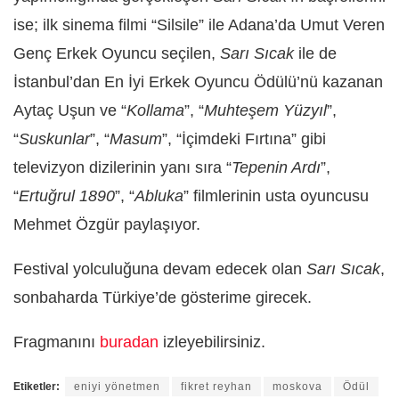
ise; ilk sinema filmi “Silsile” ile Adana’da Umut Veren
Genç Erkek Oyuncu seçilen,
Sarı Sıcak
ile de
İstanbul’dan En İyi Erkek Oyuncu Ödülü’nü kazanan
Aytaç Uşun ve “
Kollama
”, “
Muhteşem Yüzyıl
”,
“
Suskunlar
”, “
Masum
”, “İçimdeki Fırtına” gibi
televizyon dizilerinin yanı sıra “
Tepenin Ardı
”,
“
Ertuğrul 1890
”, “
Abluka
” filmlerinin usta oyuncusu
Mehmet Özgür paylaşıyor.
Festival yolculuğuna devam edecek olan
Sarı Sıcak
,
sonbaharda Türkiye’de gösterime girecek.
Fragmanını
buradan
izleyebilirsiniz.
Etiketler:
eniyi yönetmen
fikret reyhan
moskova
Ödül