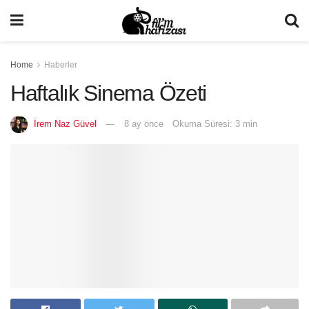
Home
Haberler
Haftalık Sinema Özeti
İrem Naz Güvel
8 ay önce
Okuma Süresi: 3 min