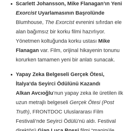
Scarlett Johansson, Mike Flanagan’ın Yeni
Exorcist
Uyarlamasının Başrolünde
Blumhouse,
The Exorcist
evrenini sıfırdan ele
alan bağımsız bir korku filmi hazırlıyor.
Yönetmen koltuğunda korku ustası
Mike
Flanagan
var. Film, orijinal hikayenin tonunu
korurken tamamen yeni bir anlatı sunacak.
Yapay Zeka Belgeseli Gerçek Ötesi,
İtalya’da Seyirci Ödülünü Kazandı
Alkan Avcıoğlu
’nun yapay zeka ile üretilen ilk
uzun metrajlı belgeseli
Gerçek Ötesi (Post
Truth)
, FRONTDOC Uluslararası Film
Festivali’nde Seyirci Ödülü’nü aldı. Festival
direktörü
Gian Luca Rossi
filmi “manipüle