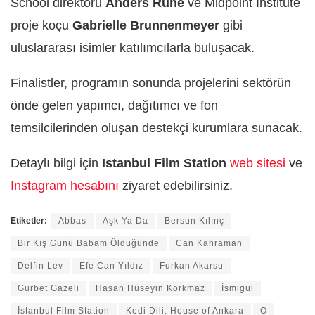
School direktörü
Anders Rune
ve Midpoint Institute
proje koçu
Gabrielle Brunnenmeyer
gibi
uluslararası isimler katılımcılarla buluşacak.
Finalistler, programın sonunda projelerini sektörün
önde gelen yapımcı, dağıtımcı ve fon
temsilcilerinden oluşan destekçi kurumlara sunacak.
Detaylı bilgi için
Istanbul Film Station
web sitesi
ve
Instagram hesabını
ziyaret edebilirsiniz.
Etiketler:
Abbas
Aşk Ya Da
Bersun Kılınç
Bir Kış Günü Babam Öldüğünde
Can Kahraman
Delfin Lev
Efe Can Yıldız
Furkan Akarsu
Gurbet Gazeli
Hasan Hüseyin Korkmaz
İsmigül
İstanbul Film Station
Kedi Dili: House of Ankara
O