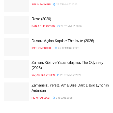
SELIN TANYERI
29 TEMMUZ 2026
Rose (2026)
RABIA ELIF ÖZCAN
27 TEMMUZ 2026
Duvara Açılan Kapılar: The Invite (2026)
İPEK ÖMERCIKLI
26 TEMMUZ 2026
Zaman, Kibir ve Yabancılaşma: The Odyssey
(2026)
YAŞAR GÜLVEREN
23 TEMMUZ 2026
Zamansız, Yersiz, Ama Bize Dair: David Lynch’in
Ardından
FIL'M HAFIZASI
2 NISAN 2025