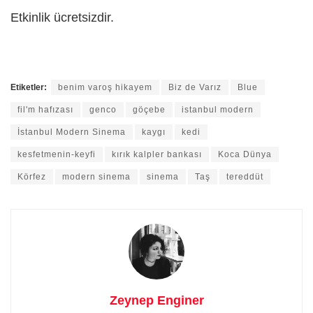
Etkinlik ücretsizdir.
Etiketler:
benim varoş hikayem
Biz de Varız
Blue
fil'm hafızası
genco
göçebe
istanbul modern
İstanbul Modern Sinema
kaygı
kedi
kesfetmenin-keyfi
kırık kalpler bankası
Koca Dünya
Körfez
modern sinema
sinema
Taş
tereddüt
Zeynep Enginer