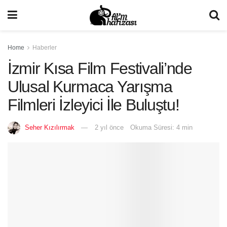
Home
Haberler
İzmir Kısa Film Festivali’nde
Ulusal Kurmaca Yarışma
Filmleri İzleyici İle Buluştu!
Seher Kızılırmak
2 yıl önce
Okuma Süresi: 4 min