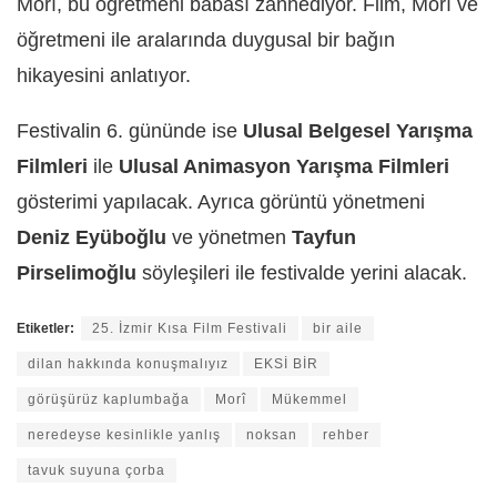
Morî, bu öğretmeni babası zannediyor. Film, Morî ve
öğretmeni ile aralarında duygusal bir bağın
hikayesini anlatıyor.
Festivalin 6. gününde ise
Ulusal Belgesel Yarışma
Filmleri
ile
Ulusal Animasyon Yarışma Filmleri
gösterimi yapılacak. Ayrıca görüntü yönetmeni
Deniz Eyüboğlu
ve yönetmen
Tayfun
Pirselimoğlu
söyleşileri ile festivalde yerini alacak.
Etiketler:
25. İzmir Kısa Film Festivali
bir aile
dilan hakkında konuşmalıyız
EKSİ BİR
görüşürüz kaplumbağa
Morî
Mükemmel
neredeyse kesinlikle yanlış
noksan
rehber
tavuk suyuna çorba