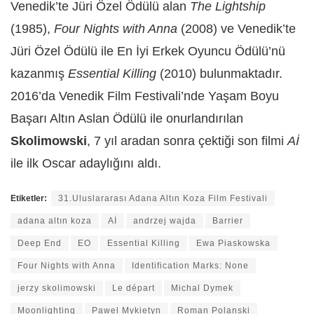
Venedik’te Jüri Özel Ödülü alan
The Lightship
(1985),
Four Nights with Anna
(2008) ve Venedik’te
Jüri Özel Ödülü ile En İyi Erkek Oyuncu Ödülü’nü
kazanmış
Essential Killing
(2010) bulunmaktadır.
2016’da Venedik Film Festivali’nde Yaşam Boyu
Başarı Altın Aslan Ödülü ile onurlandırılan
Skolimowski
, 7 yıl aradan sonra çektiği son filmi
Aİ
ile ilk Oscar adaylığını aldı.
Etiketler:
31.Uluslararası Adana Altın Koza Film Festivali
adana altın koza
Aİ
andrzej wajda
Barrier
Deep End
EO
Essential Killing
Ewa Piaskowska
Four Nights with Anna
Identification Marks: None
jerzy skolimowski
Le départ
Michal Dymek
Moonlighting
Pawel Mykietyn
Roman Polanski