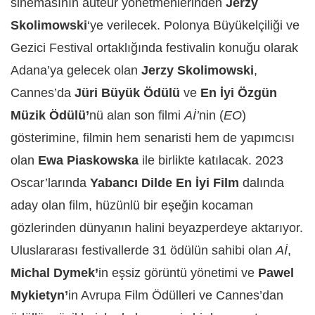
sinemasının auteur yönetmenlerinden
Jerzy
Skolimowski
‘ye verilecek. Polonya Büyükelçiliği ve
Gezici Festival ortaklığında festivalin konuğu olarak
Adana’ya gelecek olan
Jerzy Skolimowski
,
Cannes’da
Jüri Büyük Ödülü
ve
En İyi Özgün
Müzik Ödülü’
nü alan son filmi
Aİ’
nin (
EO
)
gösterimine, filmin hem senaristi hem de yapımcısı
olan
Ewa Piaskowska
ile birlikte katılacak. 2023
Oscar’larında
Yabancı Dilde En İyi Film
dalında
aday olan film, hüzünlü bir eşeğin kocaman
gözlerinden dünyanın halini beyazperdeye aktarıyor.
Uluslararası festivallerde 31 ödülün sahibi olan
Aİ
,
Michal Dymek’
in eşsiz görüntü yönetimi ve
Pawel
Mykietyn’
in Avrupa Film Ödülleri ve Cannes’dan