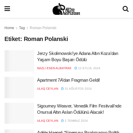
Home
Tag
Roman Polanski
Etiket:
Roman Polanski
Jerzy Skolimowski’ye Adana Altın Koza’dan
Yaşam Boyu Başarı Ödülü
NAZLI ESEN ALBAYRAK
12 EYLÜL 2024
Apartment 7A’dan Fragman Geldi!
ULAŞ CEYLAN
31 AĞUSTOS 2024
Sigourney Weaver, Venedik Film Festivali’nde
Onursal Altın Aslan Ödülünü Alacak!
ULAŞ CEYLAN
2 TEMMUZ 2024
Adèle Haenel: “Sinemayı Bırakmamın Politik