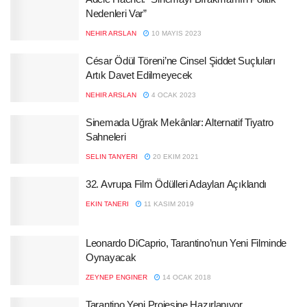
Nedenleri Var”
NEHIR ARSLAN
10 MAYIS 2023
César Ödül Töreni’ne Cinsel Şiddet Suçluları
Artık Davet Edilmeyecek
NEHIR ARSLAN
4 OCAK 2023
Sinemada Uğrak Mekânlar: Alternatif Tiyatro
Sahneleri
SELIN TANYERI
20 EKIM 2021
32. Avrupa Film Ödülleri Adayları Açıklandı
EKIN TANERI
11 KASIM 2019
Leonardo DiCaprio, Tarantino’nun Yeni Filminde
Oynayacak
ZEYNEP ENGINER
14 OCAK 2018
Tarantino Yeni Projesine Hazırlanıyor