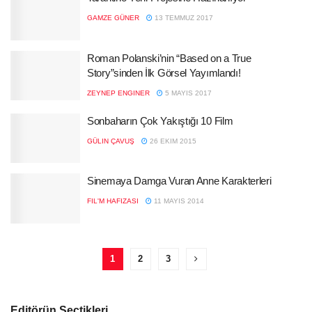
GAMZE GÜNER
13 TEMMUZ 2017
Roman Polanski’nin “Based on a True
Story”sinden İlk Görsel Yayımlandı!
ZEYNEP ENGINER
5 MAYIS 2017
Sonbaharın Çok Yakıştığı 10 Film
GÜLIN ÇAVUŞ
26 EKIM 2015
Sinemaya Damga Vuran Anne Karakterleri
FIL'M HAFIZASI
11 MAYIS 2014
1
2
3
Editörün Seçtikleri