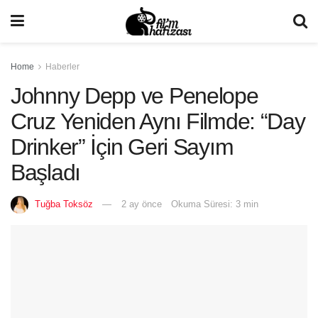
Home
Haberler
Johnny Depp ve Penelope
Cruz Yeniden Aynı Filmde: “Day
Drinker” İçin Geri Sayım
Başladı
Tuğba Toksöz
2 ay önce
Okuma Süresi: 3 min