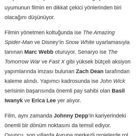
uyumunun filmin en dikkat çekici yönlerinden biri
olacağını düşünüyor.
Filmin yönetmen koltuğunda ise
The Amazing
Spider-Man
ve Disney’in
Snow White
uyarlamasıyla
tanınan
Marc Webb
oturuyor. Senaryo ise
The
Tomorrow War
ve
Fast X
gibi yüksek bütçeli aksiyon
yapımlarında imzası bulunan
Zach Dean
tarafından
kaleme alındı. Yapımcı kadrosunda ise
John Wick
serisinin başarısında önemli pay sahibi olan
Basil
Iwanyk
ve
Erica Lee
yer alıyor.
Film, aynı zamanda
Johnny Depp
’in kariyerindeki
önemli bir dönüm noktasını da temsil ediyor.
Oyuncu, son yıllarda Avrupa merkezli projelerde rol