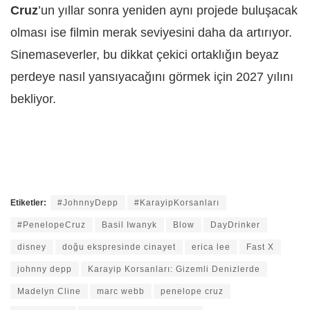
Cruz
’un yıllar sonra yeniden aynı projede buluşacak
olması ise filmin merak seviyesini daha da artırıyor.
Sinemaseverler, bu dikkat çekici ortaklığın beyaz
perdeye nasıl yansıyacağını görmek için 2027 yılını
bekliyor.
Etiketler:
#JohnnyDepp
#KarayipKorsanları
#PenelopeCruz
Basil Iwanyk
Blow
DayDrinker
disney
doğu ekspresinde cinayet
erica lee
Fast X
johnny depp
Karayip Korsanları: Gizemli Denizlerde
Madelyn Cline
marc webb
penelope cruz