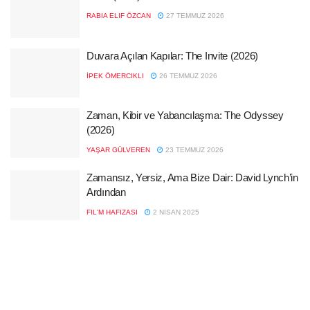
RABIA ELIF ÖZCAN
27 TEMMUZ 2026
Duvara Açılan Kapılar: The Invite (2026)
İPEK ÖMERCIKLI
26 TEMMUZ 2026
Zaman, Kibir ve Yabancılaşma: The Odyssey
(2026)
YAŞAR GÜLVEREN
23 TEMMUZ 2026
Zamansız, Yersiz, Ama Bize Dair: David Lynch’in
Ardından
FIL'M HAFIZASI
2 NISAN 2025