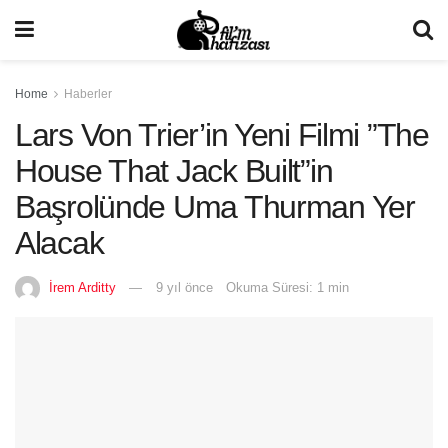
Home
Haberler
Lars Von Trier’in Yeni Filmi ”The
House That Jack Built”in
Başrolünde Uma Thurman Yer
Alacak
İrem Arditty
9 yıl önce
Okuma Süresi: 1 min