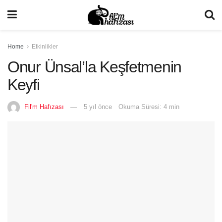
Home
Etkinlikler
Onur Ünsal’la Keşfetmenin
Keyfi
Fil'm Hafızası
5 yıl önce
Okuma Süresi: 4 min