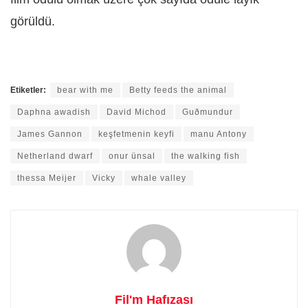
görüldü.
Etiketler:
bear with me
Betty feeds the animal
Daphna awadish
David Michod
Guðmundur
James Gannon
keşfetmenin keyfi
manu Antony
Netherland dwarf
onur ünsal
the walking fish
thessa Meijer
Vicky
whale valley
Fil'm Hafızası