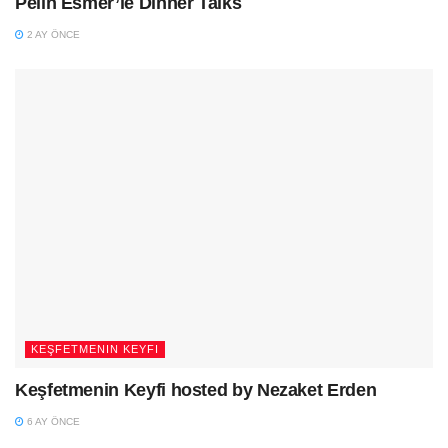
Pelin Esmer’le Dinner Talks
2 AY ÖNCE
KEŞFETMENIN KEYFI
Keşfetmenin Keyfi hosted by Nezaket Erden
6 AY ÖNCE