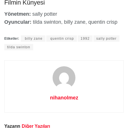
Filmin Künyesi
Yönetmen:
sally potter
Oyuncular:
tilda swinton, billy zane, quentin crisp
Etiketler:
billy zane
quentin crisp
1992
sally potter
tilda swinton
nihanolmez
Yazarın
Diğer Yazıları