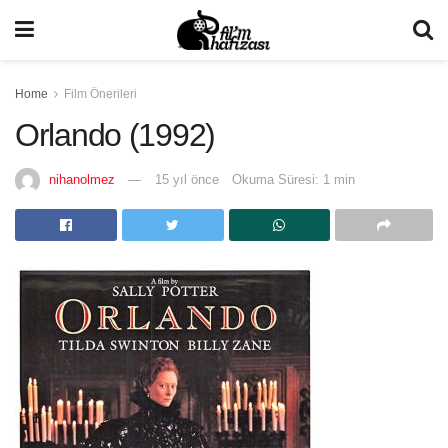
Home
Film Önerileri
Orlando (1992)
nihanolmez
15 yıl önce
Okuma Süresi: 1 min