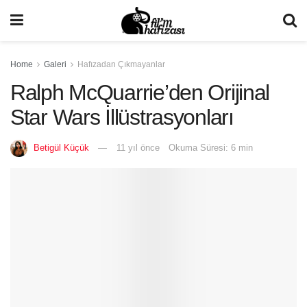
Home
Galeri
Hafızadan Çıkmayanlar
Ralph McQuarrie’den Orijinal
Star Wars İllüstrasyonları
Betigül Küçük
11 yıl önce
Okuma Süresi: 6 min