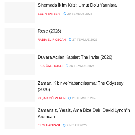
Sinemada İklim Krizi: Umut Dolu Yarınlara
SELIN TANYERI
29 TEMMUZ 2026
Rose (2026)
RABIA ELIF ÖZCAN
27 TEMMUZ 2026
Duvara Açılan Kapılar: The Invite (2026)
İPEK ÖMERCIKLI
26 TEMMUZ 2026
Zaman, Kibir ve Yabancılaşma: The Odyssey
(2026)
YAŞAR GÜLVEREN
23 TEMMUZ 2026
Zamansız, Yersiz, Ama Bize Dair: David Lynch’in
Ardından
FIL'M HAFIZASI
2 NISAN 2025