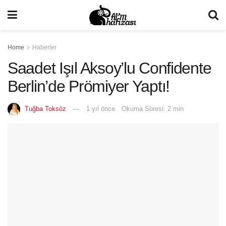
Home
Haberler
Saadet Işıl Aksoy’lu Confidente
Berlin’de Prömiyer Yaptı!
Tuğba Toksöz
1 yıl önce
Okuma Süresi: 2 min