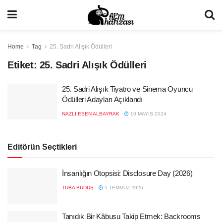
Home
Tag
25. Sadri Alışık Ödülleri
Etiket:
25. Sadri Alışık Ödülleri
25. Sadri Alışık Tiyatro ve Sinema Oyuncu
Ödülleri Adayları Açıklandı
NAZLI ESEN ALBAYRAK
10 MAYIS 2024
Editörün Seçtikleri
İnsanlığın Otopsisi: Disclosure Day (2026)
TUBA BÜDÜŞ
5 TEMMUZ 2026
Tanıdık Bir Kâbusu Takip Etmek: Backrooms