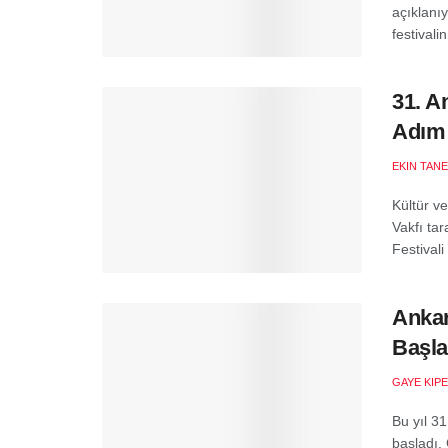
açıklanı
festivali
31. A
Adım
EKIN TANE
Kültür ve
Vakfı ta
Festivali
Ankar
Başla
GAYE KIP
Bu yıl 3
başladı.