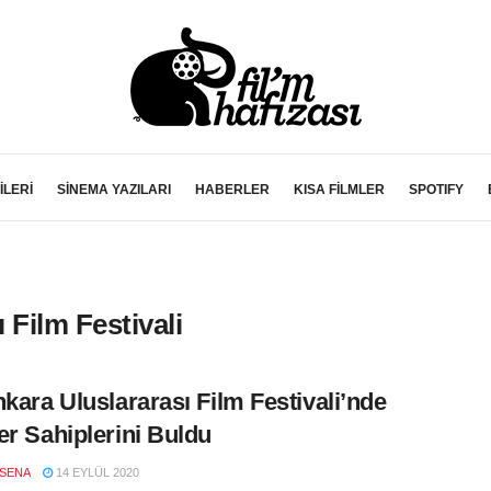
İLERİ
SİNEMA YAZILARI
HABERLER
KISA FİLMLER
SPOTIFY
 Film Festivali
nkara Uluslararası Film Festivali’nde
er Sahiplerini Buldu
SENA
14 EYLÜL 2020