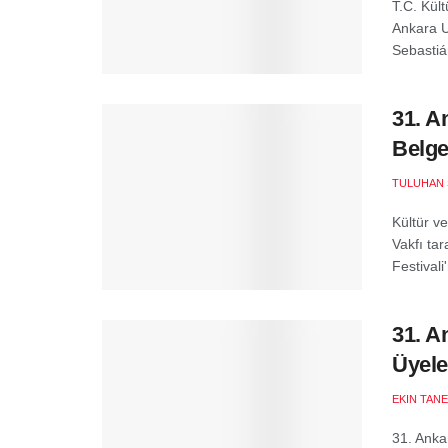
T.C. Kül
Ankara Ul
Sebastián
31. A
Belge
TULUHAN 
Kültür ve
Vakfı ta
Festivali
31. A
Üyele
EKIN TANE
31. Anka