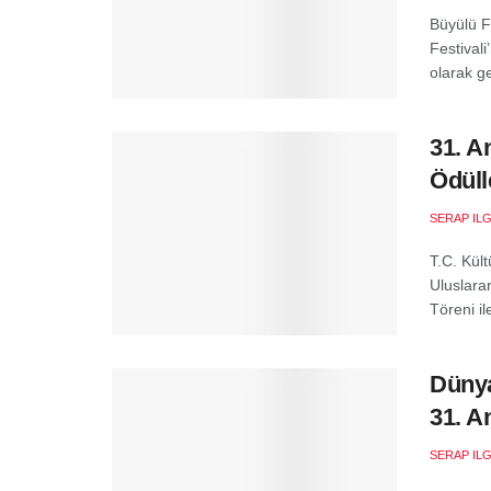
Büyülü F
Festival
olarak ge
31. A
Ödüll
SERAP ILG
T.C. Kül
Uluslara
Töreni ile
Dünya
31. A
SERAP ILG