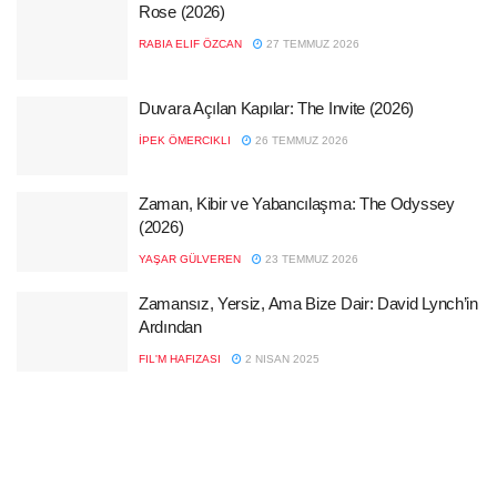
Rose (2026)
RABIA ELIF ÖZCAN
27 TEMMUZ 2026
Duvara Açılan Kapılar: The Invite (2026)
İPEK ÖMERCIKLI
26 TEMMUZ 2026
Zaman, Kibir ve Yabancılaşma: The Odyssey
(2026)
YAŞAR GÜLVEREN
23 TEMMUZ 2026
Zamansız, Yersiz, Ama Bize Dair: David Lynch’in
Ardından
FIL'M HAFIZASI
2 NISAN 2025