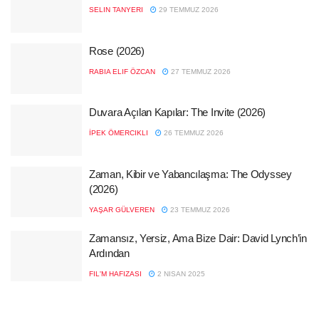
SELIN TANYERI
29 TEMMUZ 2026
Rose (2026)
RABIA ELIF ÖZCAN
27 TEMMUZ 2026
Duvara Açılan Kapılar: The Invite (2026)
İPEK ÖMERCIKLI
26 TEMMUZ 2026
Zaman, Kibir ve Yabancılaşma: The Odyssey
(2026)
YAŞAR GÜLVEREN
23 TEMMUZ 2026
Zamansız, Yersiz, Ama Bize Dair: David Lynch’in
Ardından
FIL'M HAFIZASI
2 NISAN 2025