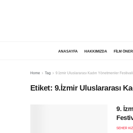
ANASAYFA
HAKKIMIZDA
FİLM ÖNER
Home
Tag
9.İzmir Uluslararası Kadın Yönetmenler Festivali
Etiket:
9.İzmir Uluslararası K
9. İz
Festi
SEHER KI