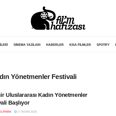
İLERİ
SİNEMA YAZILARI
HABERLER
KISA FİLMLER
SPOTIFY
adın Yönetmenler Festivali
mir Uluslararası Kadın Yönetmenler
vali Başlıyor
ZILIRMAK
17 NISAN 2026