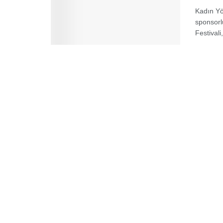
Kadın Yö
sponsorl
Festivali