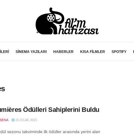
İLERİ
SİNEMA YAZILARI
HABERLER
KISA FİLMLER
SPOTIFY
es
umières Ödülleri Sahiplerini Buldu
SENA
15 OCAK 2021
ödül sezonu takviminde ilk ödüller arasında yerini alan