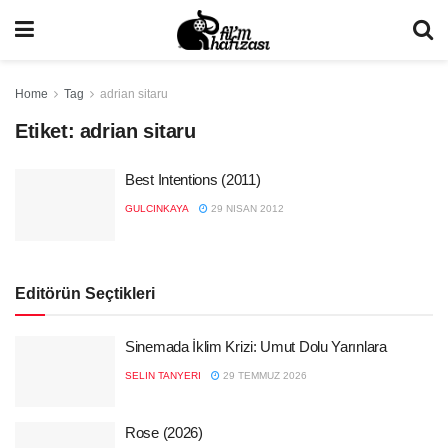
Home
Tag
adrian sitaru
Etiket:
adrian sitaru
Best Intentions (2011)
GULCINKAYA
29 NISAN 2012
Editörün Seçtikleri
Sinemada İklim Krizi: Umut Dolu Yarınlara
SELIN TANYERI
29 TEMMUZ 2026
Rose (2026)