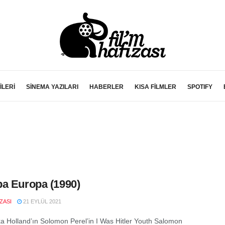
İLERİ
SİNEMA YAZILARI
HABERLER
KISA FİLMLER
SPOTIFY
a Europa (1990)
IZASI
21 EYLÜL 2021
a Holland’ın Solomon Perel’in I Was Hitler Youth Salomon