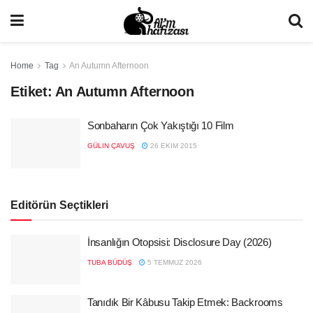
Home
Tag
An Autumn Afternoon
Etiket:
An Autumn Afternoon
Sonbaharın Çok Yakıştığı 10 Film
GÜLIN ÇAVUŞ
26 EKIM 2015
Editörün Seçtikleri
İnsanlığın Otopsisi: Disclosure Day (2026)
TUBA BÜDÜŞ
5 TEMMUZ 2026
Tanıdık Bir Kâbusu Takip Etmek: Backrooms