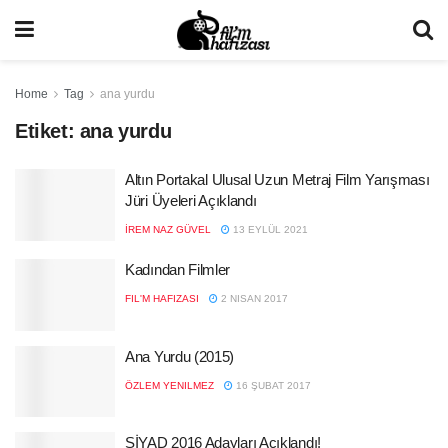
Home
Tag
ana yurdu
Etiket:
ana yurdu
Altın Portakal Ulusal Uzun Metraj Film Yarışması
Jüri Üyeleri Açıklandı
İREM NAZ GÜVEL
13 EYLÜL 2021
Kadından Filmler
FIL'M HAFIZASI
2 NISAN 2017
Ana Yurdu (2015)
ÖZLEM YENILMEZ
16 ŞUBAT 2017
SİYAD 2016 Adayları Açıklandı!