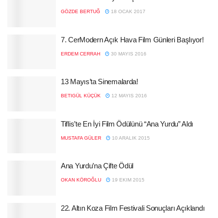
GÖZDE BERTUĞ
18 OCAK 2017
7. CerModern Açık Hava Film Günleri Başlıyor!
ERDEM CERRAH
30 MAYIS 2016
13 Mayıs’ta Sinemalarda!
BETIGÜL KÜÇÜK
12 MAYIS 2016
Tiflis’te En İyi Film Ödülünü “Ana Yurdu” Aldı
MUSTAFA GÜLER
10 ARALIK 2015
Ana Yurdu’na Çifte Ödül
OKAN KÖROĞLU
19 EKIM 2015
22. Altın Koza Film Festivali Sonuçları Açıklandı