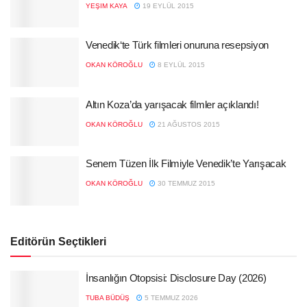
YEŞIM KAYA
19 EYLÜL 2015
Venedik‘te Türk filmleri onuruna resepsiyon
OKAN KÖROĞLU
8 EYLÜL 2015
Altın Koza’da yarışacak filmler açıklandı!
OKAN KÖROĞLU
21 AĞUSTOS 2015
Senem Tüzen İlk Filmiyle Venedik’te Yarışacak
OKAN KÖROĞLU
30 TEMMUZ 2015
Editörün Seçtikleri
İnsanlığın Otopsisi: Disclosure Day (2026)
TUBA BÜDÜŞ
5 TEMMUZ 2026