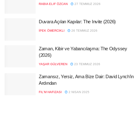
RABIA ELIF ÖZCAN
27 TEMMUZ 2026
Duvara Açılan Kapılar: The Invite (2026)
İPEK ÖMERCIKLI
26 TEMMUZ 2026
Zaman, Kibir ve Yabancılaşma: The Odyssey
(2026)
YAŞAR GÜLVEREN
23 TEMMUZ 2026
Zamansız, Yersiz, Ama Bize Dair: David Lynch’in
Ardından
FIL'M HAFIZASI
2 NISAN 2025