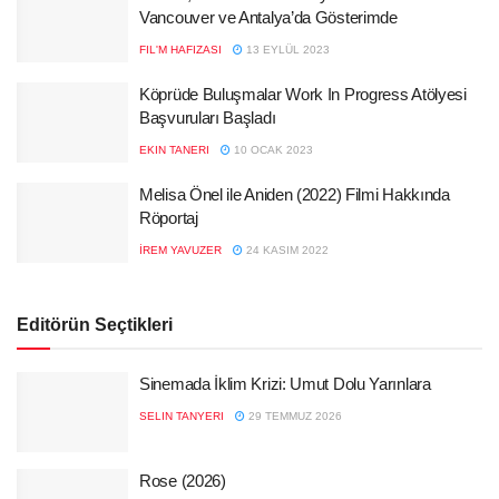
Vancouver ve Antalya’da Gösterimde
FIL'M HAFIZASI
13 EYLÜL 2023
Köprüde Buluşmalar Work In Progress Atölyesi
Başvuruları Başladı
EKIN TANERI
10 OCAK 2023
Melisa Önel ile Aniden (2022) Filmi Hakkında
Röportaj
İREM YAVUZER
24 KASIM 2022
Editörün Seçtikleri
Sinemada İklim Krizi: Umut Dolu Yarınlara
SELIN TANYERI
29 TEMMUZ 2026
Rose (2026)