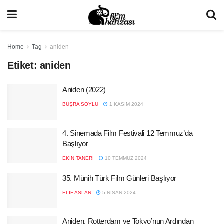
Home
Tag
aniden
Etiket:
aniden
Aniden (2022)
BÜŞRA SOYLU
1 KASIM 2024
4. Sinemada Film Festivali 12 Temmuz’da
Başlıyor
EKIN TANERI
10 TEMMUZ 2024
35. Münih Türk Film Günleri Başlıyor
ELIF ASLAN
5 NISAN 2024
Aniden, Rotterdam ve Tokyo’nun Ardından