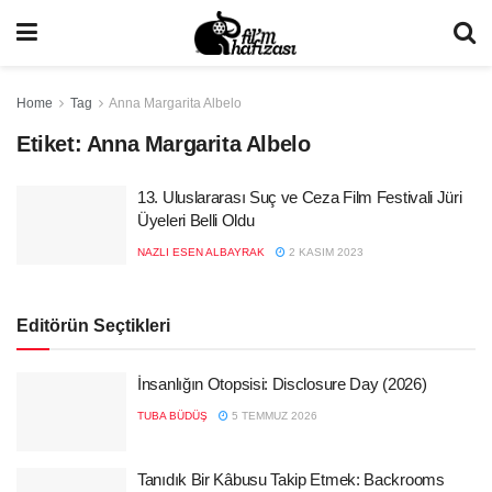
Home
Tag
Anna Margarita Albelo
Etiket:
Anna Margarita Albelo
13. Uluslararası Suç ve Ceza Film Festivali Jüri
Üyeleri Belli Oldu
NAZLI ESEN ALBAYRAK
2 KASIM 2023
Editörün Seçtikleri
İnsanlığın Otopsisi: Disclosure Day (2026)
TUBA BÜDÜŞ
5 TEMMUZ 2026
Tanıdık Bir Kâbusu Takip Etmek: Backrooms