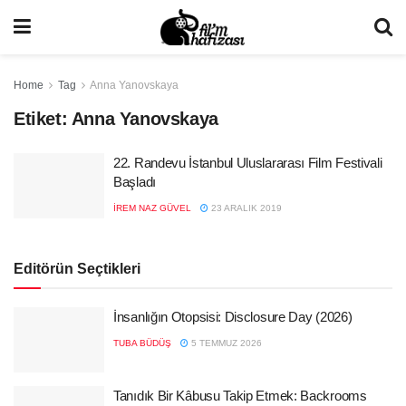
Home
Tag
Anna Yanovskaya
Etiket:
Anna Yanovskaya
22. Randevu İstanbul Uluslararası Film Festivali
Başladı
İREM NAZ GÜVEL
23 ARALIK 2019
Editörün Seçtikleri
İnsanlığın Otopsisi: Disclosure Day (2026)
TUBA BÜDÜŞ
5 TEMMUZ 2026
Tanıdık Bir Kâbusu Takip Etmek: Backrooms