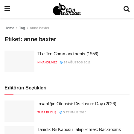
Home
Tag
anne baxter
Etiket:
anne baxter
The Ten Commandments (1956)
NIHANOLMEZ
14 AĞUSTOS 2011
Editörün Seçtikleri
İnsanlığın Otopsisi: Disclosure Day (2026)
TUBA BÜDÜŞ
5 TEMMUZ 2026
Tanıdık Bir Kâbusu Takip Etmek: Backrooms