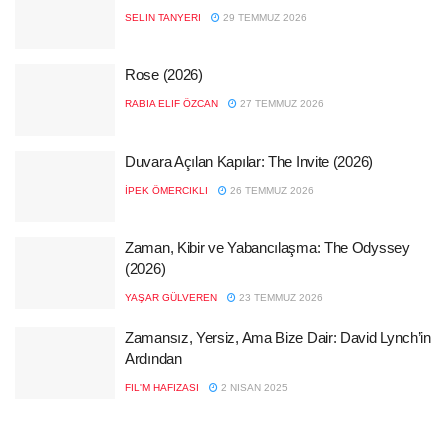
SELIN TANYERI
29 TEMMUZ 2026
Rose (2026)
RABIA ELIF ÖZCAN
27 TEMMUZ 2026
Duvara Açılan Kapılar: The Invite (2026)
İPEK ÖMERCIKLI
26 TEMMUZ 2026
Zaman, Kibir ve Yabancılaşma: The Odyssey
(2026)
YAŞAR GÜLVEREN
23 TEMMUZ 2026
Zamansız, Yersiz, Ama Bize Dair: David Lynch’in
Ardından
FIL'M HAFIZASI
2 NISAN 2025