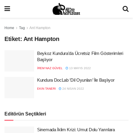
Home
Tag
Ant Hampton
Etiket:
Ant Hampton
Beykoz Kundura’da Ücretsiz Film Gösterimleri
Başlıyor
İREM NAZ GÜVEL
13 MAYIS 2022
Kundura DocLab ‘Dil Oyunları’ İle Başlıyor
EKIN TANERI
24 NISAN 2022
Editörün Seçtikleri
Sinemada İklim Krizi: Umut Dolu Yarınlara