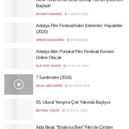
Başladı!
ZEYNEP ENGINER
7 ŞUBAT 2022
Antalya Film Festivali’nden İzlenimler: Hayaletler
(2020)
ORKUN HOŞGÖREN
9 EKIM 2020
Antalya Altın Portakal Film Festivali Kısmen
Online Olacak
ELIF EGE TANERI
27 EYLÜL 2020
7 Santimetre (2016)
ZELAL ARIA NARIN
30 KASIM 2018
55. Ulusal Yarışma Çok Yakında Başlıyor
BETIGÜL KÜÇÜK
26 EYLÜL 2018
Aida Begic “Bırakma Beni” Filmi ile Çin’den