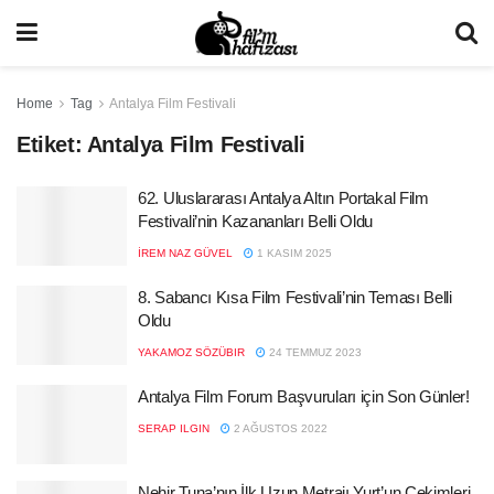
Home
Tag
Antalya Film Festivali
Etiket:
Antalya Film Festivali
62. Uluslararası Antalya Altın Portakal Film
Festivali’nin Kazananları Belli Oldu
İREM NAZ GÜVEL
1 KASIM 2025
8. Sabancı Kısa Film Festivali’nin Teması Belli
Oldu
YAKAMOZ SÖZÜBIR
24 TEMMUZ 2023
Antalya Film Forum Başvuruları için Son Günler!
SERAP ILGIN
2 AĞUSTOS 2022
Nehir Tuna’nın İlk Uzun Metrajı Yurt’un Çekimleri