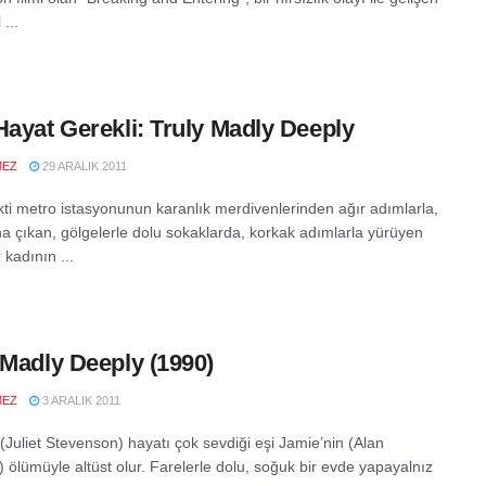
...
Hayat Gerekli: Truly Madly Deeply
MEZ
29 ARALIK 2011
ti metro istasyonunun karanlık merdivenlerinden ağır adımlarla,
na çıkan, gölgelerle dolu sokaklarda, korkak adımlarla yürüyen
r kadının ...
 Madly Deeply (1990)
MEZ
3 ARALIK 2011
(Juliet Stevenson) hayatı çok sevdiği eşi Jamie’nin (Alan
 ölümüyle altüst olur. Farelerle dolu, soğuk bir evde yapayalnız