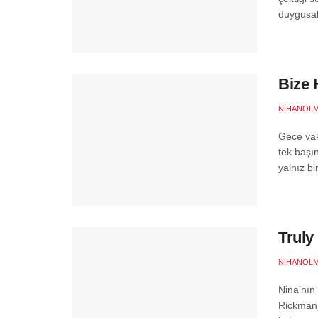
duygusal 
Bize 
NIHANOL
Gece vak
tek başı
yalnız bi
Truly
NIHANOL
Nina’nın 
Rickman)