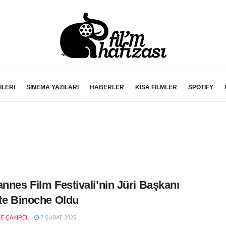
İLERİ
SİNEMA YAZILARI
HABERLER
KISA FİLMLER
SPOTIFY
annes Film Festivali’nin Jüri Başkanı
tte Binoche Oldu
E ÇAKIREL
7 ŞUBAT 2025