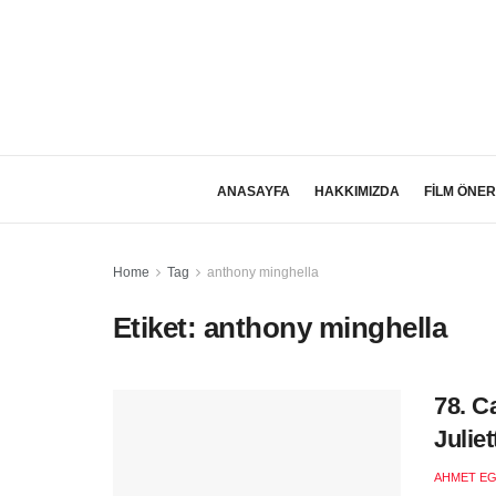
ANASAYFA
HAKKIMIZDA
FİLM ÖNER
Home
Tag
anthony minghella
Etiket:
anthony minghella
78. C
Julie
AHMET EG