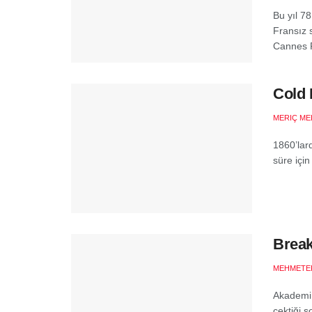
Bu yıl 7
Fransız s
Cannes F
Cold 
MERIÇ ME
1860’lar
süre için
Break
MEHMETE
Akademi 
çektiği s