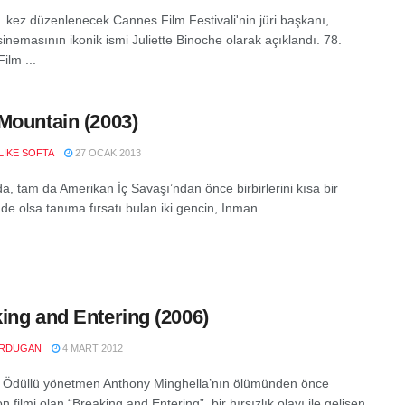
8. kez düzenlenecek Cannes Film Festivali'nin jüri başkanı,
inemasının ikonik ismi Juliette Binoche olarak açıklandı. 78.
ilm ...
Mountain (2003)
LIKE SOFTA
27 OCAK 2013
da, tam da Amerikan İç Savaşı’ndan önce birbirlerini kısa bir
 de olsa tanıma fırsatı bulan iki gencin, Inman ...
ing and Entering (2006)
RDUGAN
4 MART 2012
Ödüllü yönetmen Anthony Minghella’nın ölümünden önce
on filmi olan “Breaking and Entering”, bir hırsızlık olayı ile gelişen