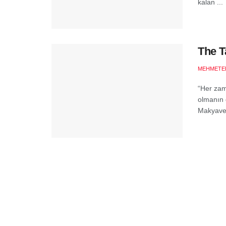
kalan ...
The T
MEHMETE
“Her zama
olmanın 
Makyavel