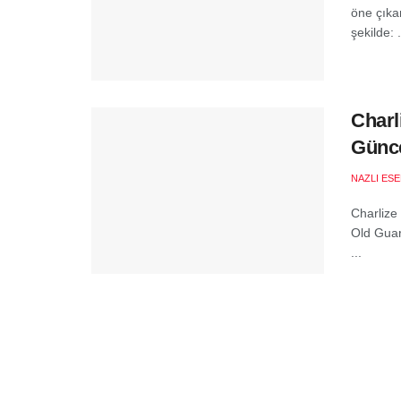
öne çıkan
şekilde: .
Charl
Günc
NAZLI ES
Charlize
Old Guard
...