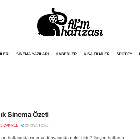
İLERİ
SİNEMA YAZILARI
HABERLER
KISA FİLMLER
SPOTIFY
lık Sinema Özeti
E ÇAKIREL
26 NISAN 2026
san haftasında sinema dünyasında neler oldu? Geçen haftanın