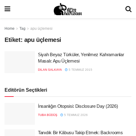
Home
Tag
apu üçlemesi
Etiket:
apu üçlemesi
Siyah Beyaz Türküler, Yenilmez Kahramanlar
Masalı: Apu Üçlemesi
DILAN SALKAYA
5 TEMMUZ 2015
Editörün Seçtikleri
İnsanlığın Otopsisi: Disclosure Day (2026)
TUBA BÜDÜŞ
5 TEMMUZ 2026
Tanıdık Bir Kâbusu Takip Etmek: Backrooms