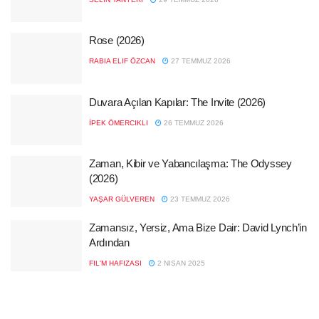
Rose (2026)
RABIA ELIF ÖZCAN
27 TEMMUZ 2026
Duvara Açılan Kapılar: The Invite (2026)
İPEK ÖMERCIKLI
26 TEMMUZ 2026
Zaman, Kibir ve Yabancılaşma: The Odyssey
(2026)
YAŞAR GÜLVEREN
23 TEMMUZ 2026
Zamansız, Yersiz, Ama Bize Dair: David Lynch’in
Ardından
FIL'M HAFIZASI
2 NISAN 2025