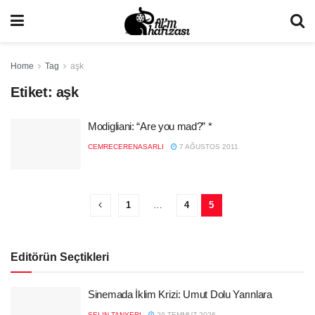
Home
Tag
aşk
Etiket:
aşk
Modigliani: “Are you mad?” *
CEMRECERENASARLI
7 AĞUSTOS 2011
1
…
4
5
Editörün Seçtikleri
Sinemada İklim Krizi: Umut Dolu Yarınlara
SELIN TANYERI
29 TEMMUZ 2026