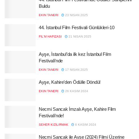
Buldu
EKIN TANERI
23 NISAN 2025
44. İstanbul Film Festivali Günlükleri-10
FIL'M HAFIZASI
21 NISAN 2025
Ayşe, İstanbul’da ilk kez İstanbul Film
Festivali’nde
EKIN TANERI
17 NISAN 2025
Ayşe, Kahire’den Ödülle Döndü!
EKIN TANERI
26 KASIM 2024
Necmi Sancak İmzalı Ayşe, Kahire Film
Festivali’nde!
SEHER KIZILIRMAK
6 KASIM 2024
Necmi Sancak ile Ayşe (2024) Filmi Üzerine