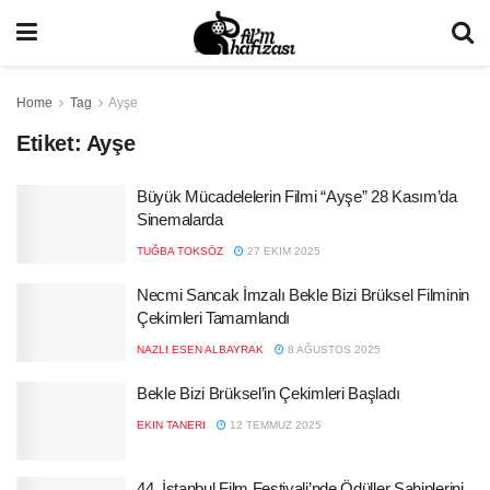
Home
Tag
Ayşe
Etiket:
Ayşe
Büyük Mücadelelerin Filmi “Ayşe” 28 Kasım’da
Sinemalarda
TUĞBA TOKSÖZ
27 EKIM 2025
Necmi Sancak İmzalı Bekle Bizi Brüksel Filminin
Çekimleri Tamamlandı
NAZLI ESEN ALBAYRAK
8 AĞUSTOS 2025
Bekle Bizi Brüksel’in Çekimleri Başladı
EKIN TANERI
12 TEMMUZ 2025
44. İstanbul Film Festivali’nde Ödüller Sahiplerini